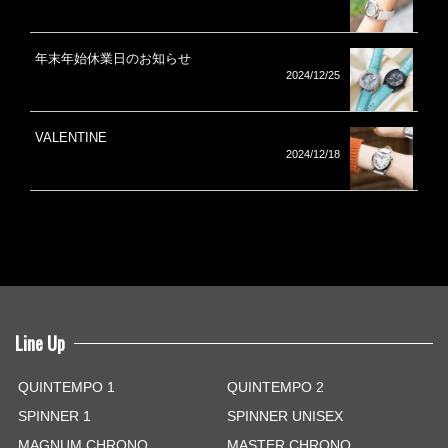
年末年始休業日のお知らせ
2024/12/25
VALENTINE
2024/12/18
Line Up
QUINTEMPO 1
QUINTEMPO 2
SPINNER 1
SPINNER UNISEX
MAGNUM CHRONO
MASTER CHRONO