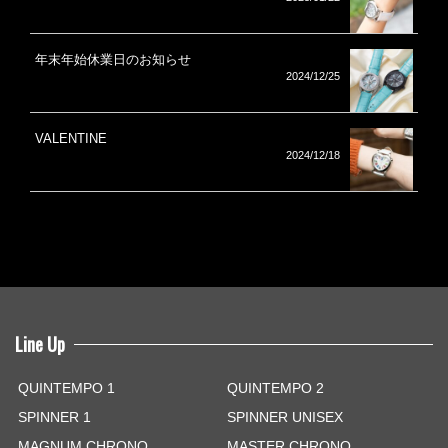
年末年始休業日のお知らせ
2024/12/25
VALENTINE
2024/12/18
Line Up
QUINTEMPO 1
QUINTEMPO 2
SPINNER 1
SPINNER UNISEX
MAGNUM CHRONO
MASTER CHRONO