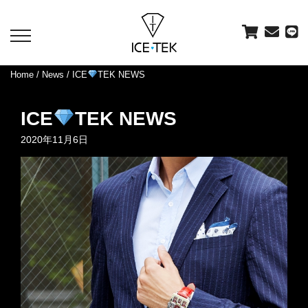
toggle
navigation
Home
/
News
/ ICE
TEK NEWS
ICE
TEK NEWS
2020年11月6日