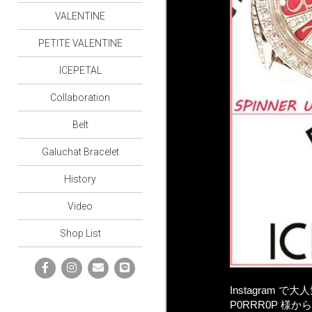
VALENTINE
PETITE VALENTINE
ICEPETAL
Collaboration
Belt
Galuchat Bracelet
History
Video
Shop List
Instagram で大
P0RRR0P 様から