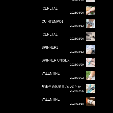
ICEPETAL
2025/03/26
QUINTEMPO1
2025/03/12
ICEPETAL
2025/02/26
SPINNER1
2025/02/12
SPINNER UNISEX
2025/01/29
VALENTINE
2025/01/22
年末年始休業日のお知らせ
2024/12/25
VALENTINE
2024/12/18