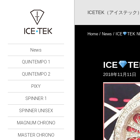
ICETEK（アイステッ
Home
/
News
/ ICE
TEK 
News
QUINTEMPO 1
ICE
TE
QUINTEMPO 2
2018年11月11日
PIXY
SPINNER 1
SPINNER UNISEX
MAGNUM CHRONO
MASTER CHRONO