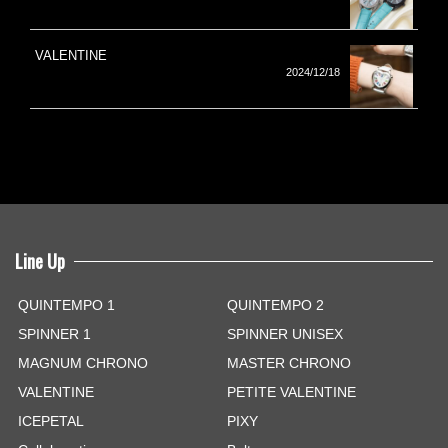
VALENTINE
2024/12/18
Line Up
QUINTEMPO 1
QUINTEMPO 2
SPINNER 1
SPINNER UNISEX
MAGNUM CHRONO
MASTER CHRONO
VALENTINE
PETITE VALENTINE
ICEPETAL
PIXY