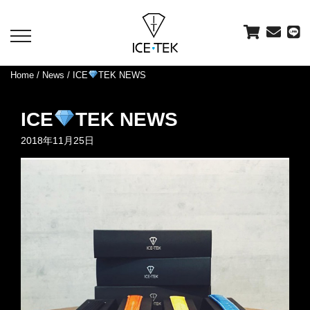
toggle
navigation
Home
/
News
/ ICE
TEK NEWS
ICE
TEK NEWS
2018年11月25日