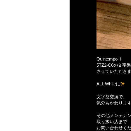
QuintempoⅡ
5TZ2-C6の文字
させていただき
ALL Whiteに
文字盤交換で、
気分もかわりま
その他メンテナ
取り扱い店まで
お問い合わせく