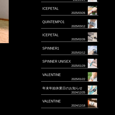
ICEPETAL
2025/03/26
QUINTEMPO1
2025/03/12
ICEPETAL
2025/02/26
SPINNER1
2025/02/12
SPINNER UNISEX
2025/01/29
VALENTINE
2025/01/22
年末年始休業日のお知らせ
2024/12/25
VALENTINE
2024/12/18