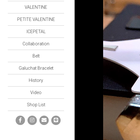
VALENTINE
PETITE VALENTINE
ICEPETAL
Collaboration
Belt
Galuchat Bracelet
History
Video
Shop List