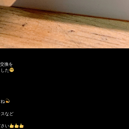
盤交換を
ました
すね
ンスなど
ださい