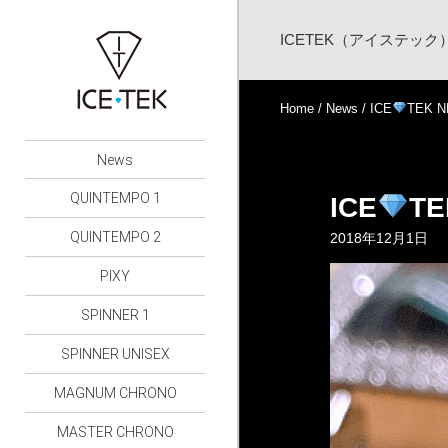
ICETEK（アイステッ
Home
/
News
/ ICE
TEK 
News
QUINTEMPO 1
ICE
TE
QUINTEMPO 2
2018年12月1日
PIXY
SPINNER 1
SPINNER UNISEX
MAGNUM CHRONO
MASTER CHRONO