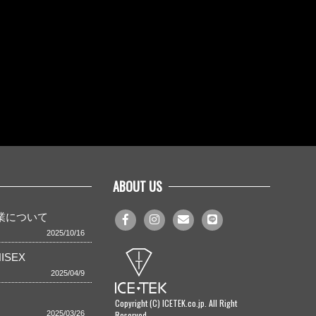
ABOUT US
事業について
2025/10/16
ISEX
2025/04/9
Copyright (C) ICETEK.co.jp. All Right
Reserved
2025/03/26