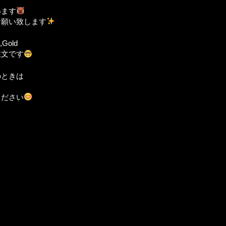
います
お願い致します
,Gold
注文です
のときは
ください