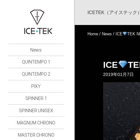
ICETEK（アイステッ
Home
/
News
/ ICE
TEK 
News
QUINTEMPO 1
ICE
TE
QUINTEMPO 2
2019年01月7日
PIXY
SPINNER 1
SPINNER UNISEX
MAGNUM CHRONO
MASTER CHRONO