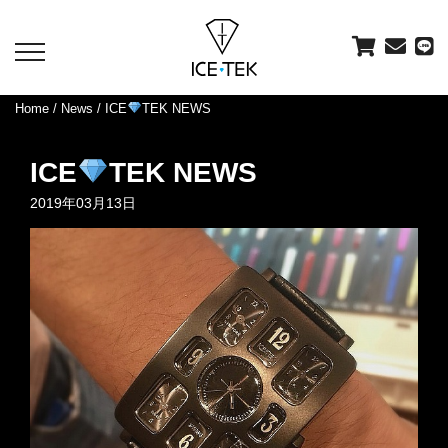
toggle
navigation
Home
/
News
/ ICE
TEK NEWS
ICE
TEK NEWS
2019年03月13日