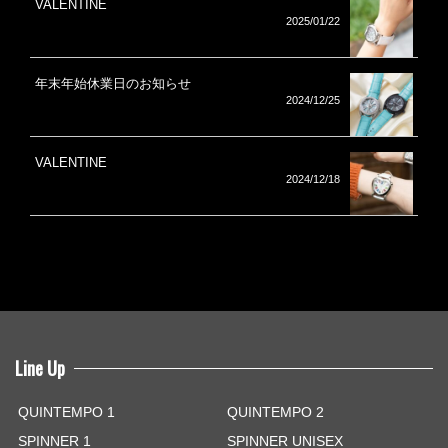
VALENTINE
2025/01/22
年末年始休業日のお知らせ
2024/12/25
VALENTINE
2024/12/18
Line Up
QUINTEMPO 1
QUINTEMPO 2
SPINNER 1
SPINNER UNISEX