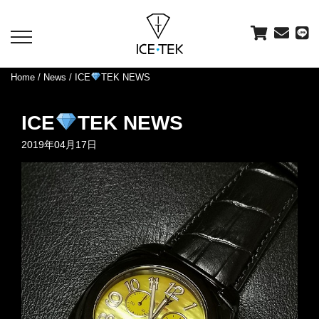
toggle
navigation
Home
/
News
/ ICE
TEK NEWS
ICE
TEK NEWS
2019年04月17日