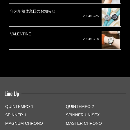
年末年始休業日のお知らせ
2024/12/25
VALENTINE
2024/12/18
Line Up
QUINTEMPO 1
QUINTEMPO 2
SPINNER 1
SPINNER UNISEX
MAGNUM CHRONO
MASTER CHRONO