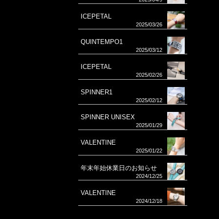
ICEPETAL
2025/03/26
QUINTEMPO1
2025/03/12
ICEPETAL
2025/02/26
SPINNER1
2025/02/12
SPINNER UNISEX
2025/01/29
VALENTINE
2025/01/22
年末年始休業日のお知らせ
2024/12/25
VALENTINE
2024/12/18