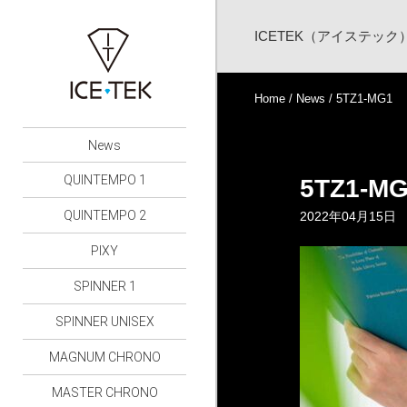
ICETEK（アイステッ
Home
/
News
/ 5TZ1-MG1
News
QUINTEMPO 1
5TZ1-M
QUINTEMPO 2
2022年04月15日
PIXY
SPINNER 1
SPINNER UNISEX
MAGNUM CHRONO
MASTER CHRONO