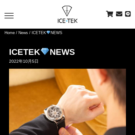
toggle
navigation
Home
/
News
/ ICETEK
NEWS
ICETEK
NEWS
2022年10月5日