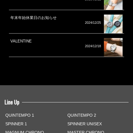
年末年始休業日のお知らせ
2024/12/25
VALENTINE
2024/12/18
Line Up
QUINTEMPO 1
QUINTEMPO 2
SPINNER 1
SPINNER UNISEX
MAGNUM CHRONO
MASTER CHRONO