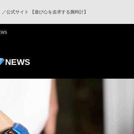
ク）／公式サイト 【遊び心を追求する腕時計】
EWS
NEWS