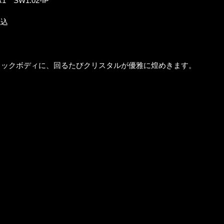
1 SW1.02-IP
税込
ラックボディに、回るたびクリスタルが優雅に煌めきます。