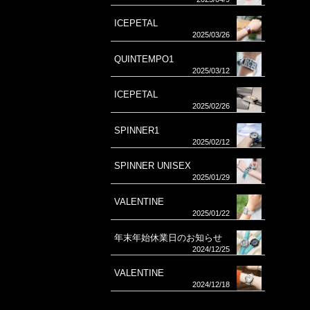
ICEPETAL
2025/03/26
QUINTEMPO1
2025/03/12
ICEPETAL
2025/02/26
SPINNER1
2025/02/12
SPINNER UNISEX
2025/01/29
VALENTINE
2025/01/22
年末年始休業日のお知らせ
2024/12/25
VALENTINE
2024/12/18