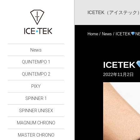
ICETEK（アイステッ
Home
/
News
/ ICETEK
N
News
QUINTEMPO 1
ICETEK
QUINTEMPO 2
2022年11月2日
PIXY
SPINNER 1
SPINNER UNISEX
MAGNUM CHRONO
MASTER CHRONO