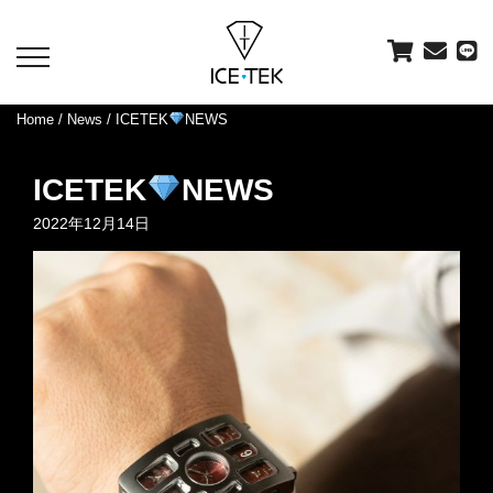
toggle
navigation
Home
/
News
/ ICETEK
NEWS
ICETEK
NEWS
2022年12月14日