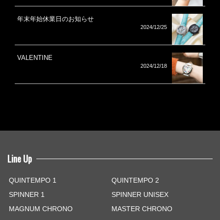
年末年始休業日のお知らせ
2024/12/25
VALENTINE
2024/12/18
Line Up
QUINTEMPO 1
QUINTEMPO 2
SPINNER 1
SPINNER UNISEX
MAGNUM CHRONO
MASTER CHRONO