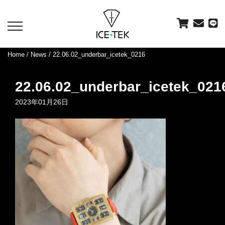
toggle
navigation
Home
/
News
/ 22.06.02_underbar_icetek_0216
22.06.02_underbar_icetek_021
2023年01月26日