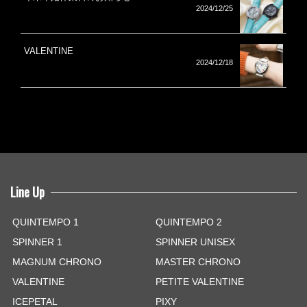
2024/12/25
VALENTINE
2024/12/18
Line Up
QUINTEMPO 1
QUINTEMPO 2
SPINNER 1
SPINNER UNISEX
MAGNUM CHRONO
MASTER CHRONO
VALENTINE
PETITE VALENTINE
ICEPETAL
PIXY