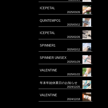
ICEPETAL
2025/03/26
QUINTEMPO1
2025/03/12
ICEPETAL
2025/02/26
SPINNER1
2025/02/12
SPINNER UNISEX
2025/01/29
VALENTINE
2025/01/22
年末年始休業日のお知らせ
2024/12/25
VALENTINE
2024/12/18