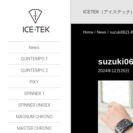
ICETEK（アイステッ
Home
/
News
/ suzuki0621-8
News
QUINTEMPO 1
suzuki0
QUINTEMPO 2
2024年12月25日
PIXY
SPINNER 1
SPINNER UNISEX
MAGNUM CHRONO
MASTER CHRONO