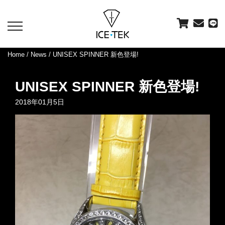
toggle
navigation
Home
/
News
/ UNISEX SPINNER 新色登場!
UNISEX SPINNER 新色登場!
2018年01月5日