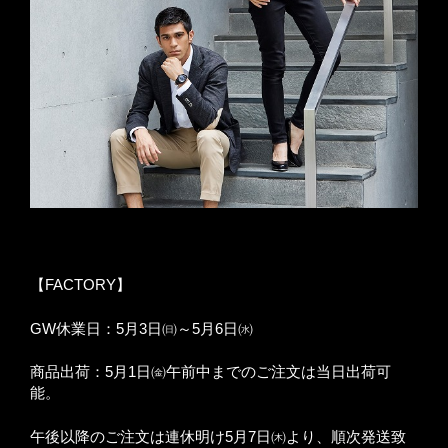
【FACTORY】
GW休業日：5月3日㈰～5月6日㈬
商品出荷：5月1日㈮午前中までのご注文は当日出荷可
能。
午後以降のご注文は連休明け5月7日㈭より、順次発送致