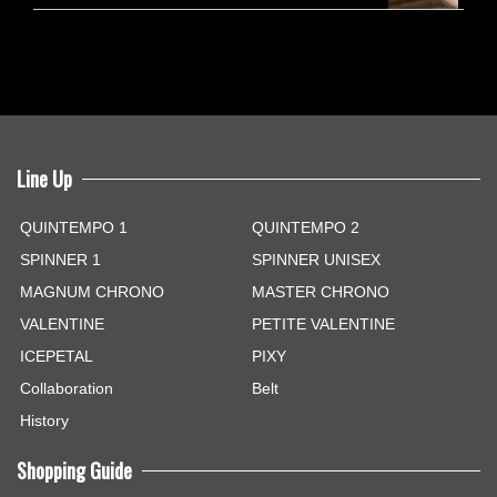
Line Up
QUINTEMPO 1
QUINTEMPO 2
SPINNER 1
SPINNER UNISEX
MAGNUM CHRONO
MASTER CHRONO
VALENTINE
PETITE VALENTINE
ICEPETAL
PIXY
Collaboration
Belt
History
Shopping Guide