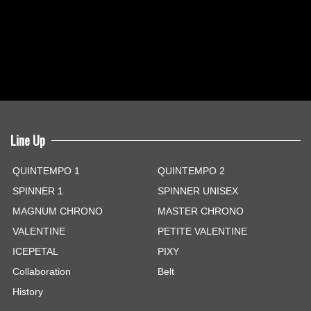
Line Up
QUINTEMPO 1
QUINTEMPO 2
SPINNER 1
SPINNER UNISEX
MAGNUM CHRONO
MASTER CHRONO
VALENTINE
PETITE VALENTINE
ICEPETAL
PIXY
Collaboration
Belt
History