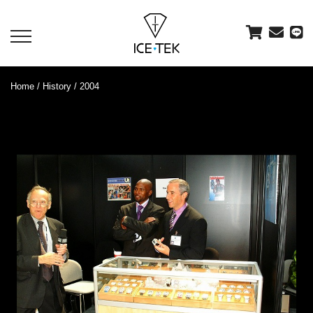
toggle
navigation
Home
/
History
/ 2004