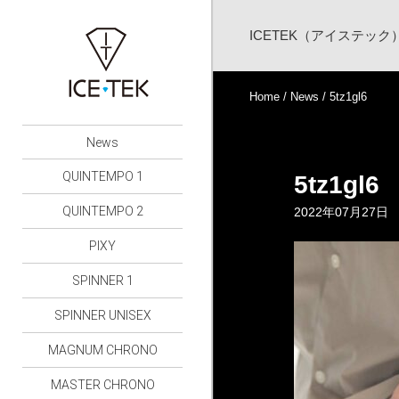
ICETEK（アイステッ
Home
/
News
/ 5tz1gl6
News
QUINTEMPO 1
5tz1gl6
QUINTEMPO 2
2022年07月27日
PIXY
SPINNER 1
SPINNER UNISEX
MAGNUM CHRONO
MASTER CHRONO