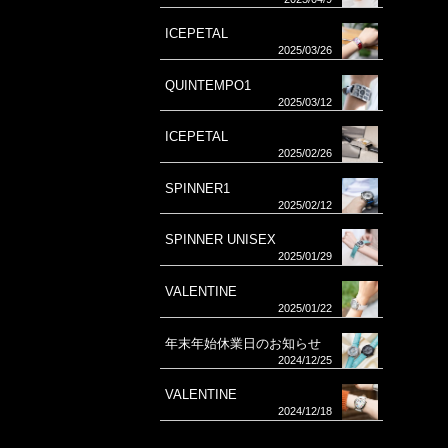
ICEPETAL
2025/03/26
QUINTEMPO1
2025/03/12
ICEPETAL
2025/02/26
SPINNER1
2025/02/12
SPINNER UNISEX
2025/01/29
VALENTINE
2025/01/22
年末年始休業日のお知らせ
2024/12/25
VALENTINE
2024/12/18