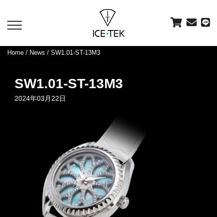
toggle
navigation
Home
/
News
/ SW1.01-ST-13M3
SW1.01-ST-13M3
2024年03月22日