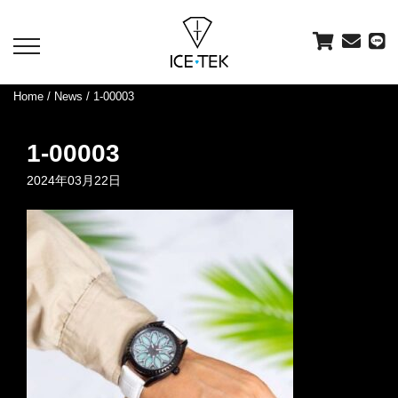
toggle
navigation
Home
/
News
/ 1-00003
1-00003
2024年03月22日