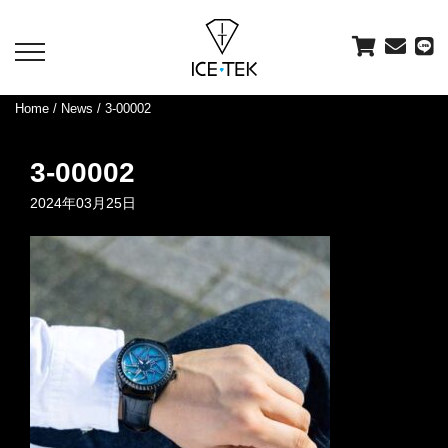
toggle
navigation
Home
/
News
/ 3-00002
3-00002
2024年03月25日