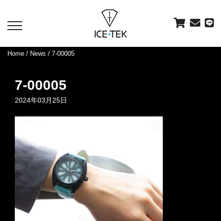
toggle
navigation
Home
/
News
/ 7-00005
7-00005
2024年03月25日