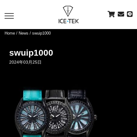
toggle
navigation
Home
/
News
/ swuip1000
swuip1000
2024年03月25日