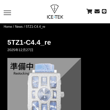
toggle
navigation
Home
/
News
/ 5TZ1-C4.4_re
5TZ1-C4.4_re
2025年12月27日