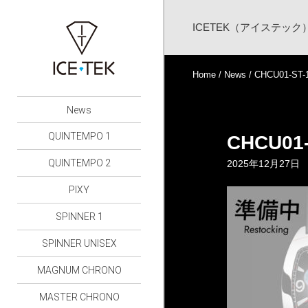
ICETEK（アイステッ
Home
/
News
/ CHCU01-ST-
News
QUINTEMPO 1
CHCU01-
QUINTEMPO 2
2025年12月27日
PIXY
SPINNER 1
SPINNER UNISEX
MAGNUM CHRONO
MASTER CHRONO