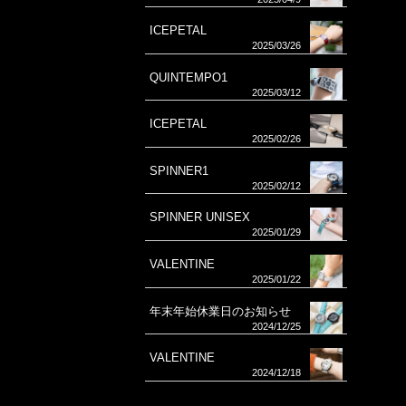
ICEPETAL
2025/03/26
QUINTEMPO1
2025/03/12
ICEPETAL
2025/02/26
SPINNER1
2025/02/12
SPINNER UNISEX
2025/01/29
VALENTINE
2025/01/22
年末年始休業日のお知らせ
2024/12/25
VALENTINE
2024/12/18