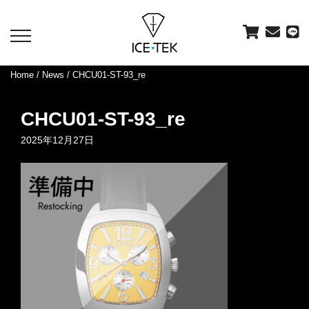
toggle
navigation
Home
/
News
/ CHCU01-ST-93_re
CHCU01-ST-93_re
2025年12月27日