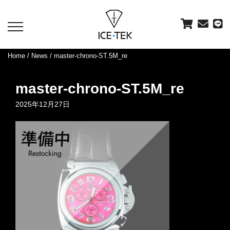
toggle
navigation
Home
/
News
/ master-chrono-ST.5M_re
master-chrono-ST.5M_re
2025年12月27日