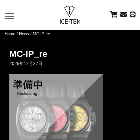
toggle
navigation
Home
/
News
/ MC-IP_re
MC-IP_re
2025年12月27日