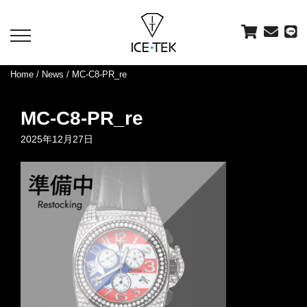
toggle
navigation
Home
/
News
/ MC-C8-PR_re
MC-C8-PR_re
2025年12月27日