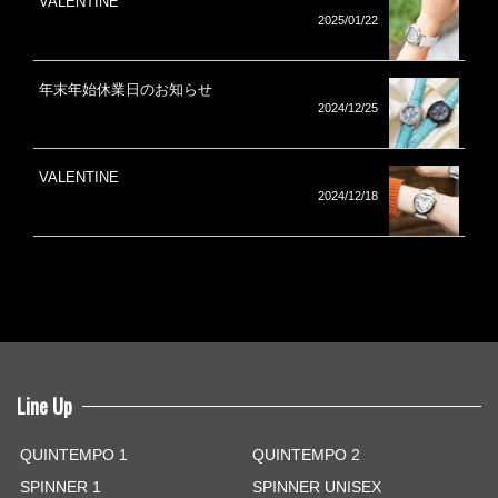
VALENTINE
2025/01/22
年末年始休業日のお知らせ
2024/12/25
VALENTINE
2024/12/18
Line Up
QUINTEMPO 1
QUINTEMPO 2
SPINNER 1
SPINNER UNISEX