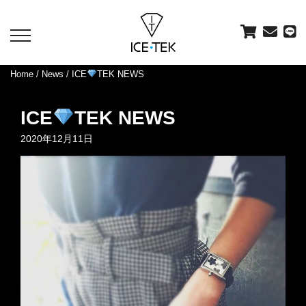
toggle
navigation
Home
/
News
/ ICE
TEK NEWS
ICE
TEK NEWS
2020年12月11日