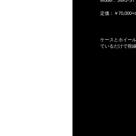
Model：SWU-ST
定価：￥70,000+t
ケースとホイール
ているだけで視