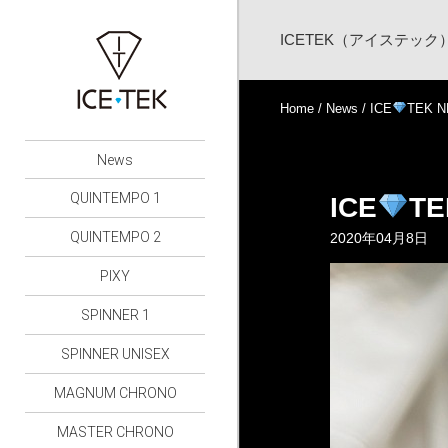
ICETEK（アイステッ
Home
/
News
/ ICE
TEK 
News
QUINTEMPO 1
ICE
TE
QUINTEMPO 2
2020年04月8日
PIXY
SPINNER 1
SPINNER UNISEX
MAGNUM CHRONO
MASTER CHRONO