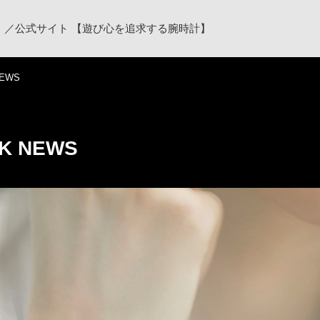
ク）／公式サイト 【遊び心を追求する腕時計】
NEWS
K NEWS