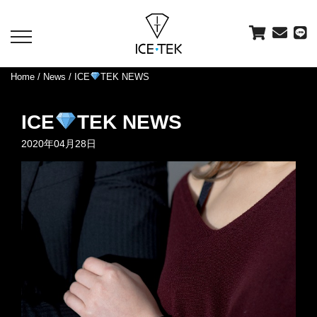
toggle
navigation
Home
/
News
/ ICE
TEK NEWS
ICE
TEK NEWS
2020年04月28日