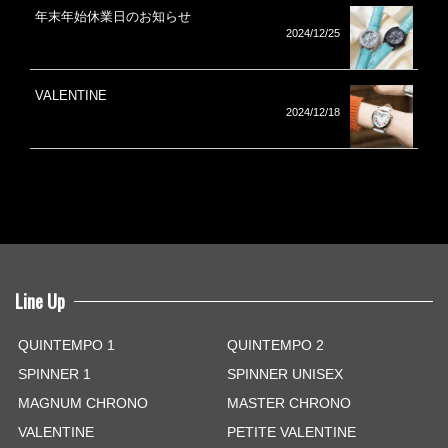
年末年始休業日のお知らせ
2024/12/25
VALENTINE
2024/12/18
Line Up
QUINTEMPO 1
QUINTEMPO 2
SPINNER 1
SPINNER UNISEX
MAGNUM CHRONO
MASTER CHRONO
VALENTINE
PETITE VALENTINE