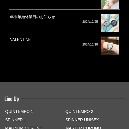
年末年始休業日のお知らせ
2024/12/25
VALENTINE
2024/12/18
Line Up
QUINTEMPO 1
QUINTEMPO 2
SPINNER 1
SPINNER UNISEX
MAGNUM CHRONO
MASTER CHRONO