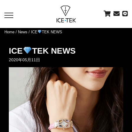
toggle
navigation
Home
/
News
/ ICE
TEK NEWS
ICE
TEK NEWS
2020年05月11日