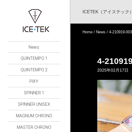
ICETEK（アイステッ
Home
/
News
/ 4-210919-00
News
QUINTEMPO 1
4-21091
QUINTEMPO 2
2025年02月17日
PIXY
SPINNER 1
SPINNER UNISEX
MAGNUM CHRONO
MASTER CHRONO