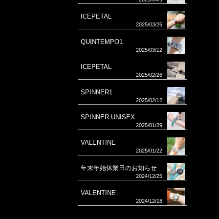
ICEPETAL
2025/03/26
QUINTEMPO1
2025/03/12
ICEPETAL
2025/02/26
SPINNER1
2025/02/12
SPINNER UNISEX
2025/01/29
VALENTINE
2025/01/22
年末年始休業日のお知らせ
2024/12/25
VALENTINE
2024/12/18