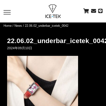
toggle
navigation
Home
/
News
/ 22.06.02_underbar_icetek_0042
22.06.02_underbar_icetek_004
2024年09月10日