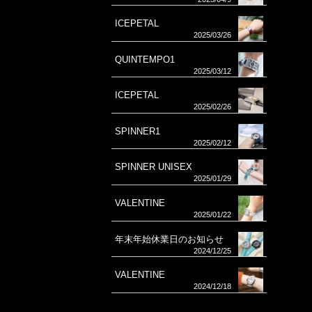
ICEPETAL
2025/03/26
QUINTEMPO1
2025/03/12
ICEPETAL
2025/02/26
SPINNER1
2025/02/12
SPINNER UNISEX
2025/01/29
VALENTINE
2025/01/22
年末年始休業日のお知らせ
2024/12/25
VALENTINE
2024/12/18