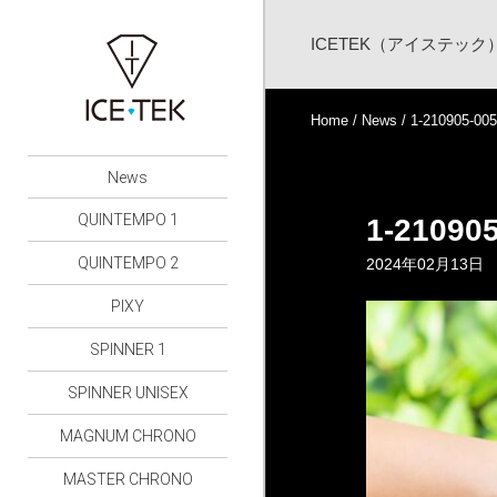
ICETEK（アイステッ
Home
/
News
/ 1-210905-005
News
QUINTEMPO 1
1-21090
QUINTEMPO 2
2024年02月13日
PIXY
SPINNER 1
SPINNER UNISEX
MAGNUM CHRONO
MASTER CHRONO