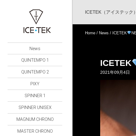
ICETEK（アイステッ
Home
/
News
/ ICETEK
N
News
QUINTEMPO 1
ICETEK
QUINTEMPO 2
2021年09月4日
PIXY
SPINNER 1
SPINNER UNISEX
MAGNUM CHRONO
MASTER CHRONO