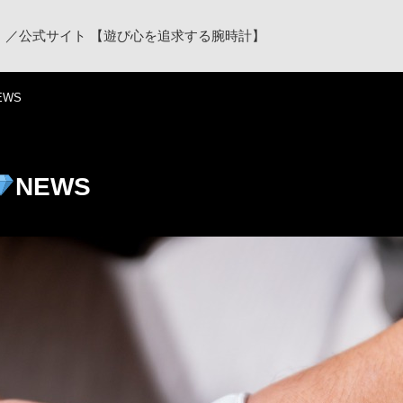
ク）／公式サイト 【遊び心を追求する腕時計】
EWS
NEWS