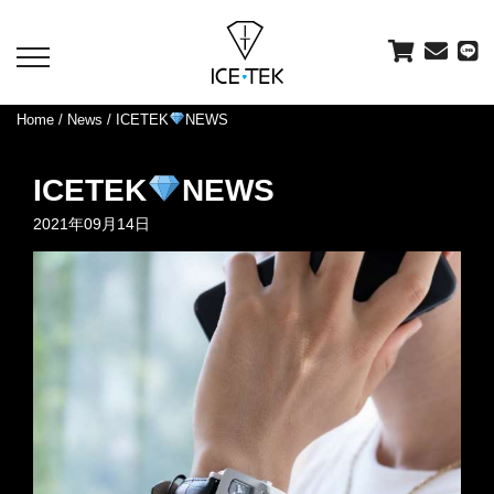
toggle
navigation
Home
/
News
/ ICETEK
NEWS
ICETEK
NEWS
2021年09月14日