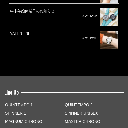
年末年始休業日のお知らせ
2024/12/25
VALENTINE
2024/12/18
Line Up
QUINTEMPO 1
QUINTEMPO 2
SPINNER 1
SPINNER UNISEX
MAGNUM CHRONO
MASTER CHRONO