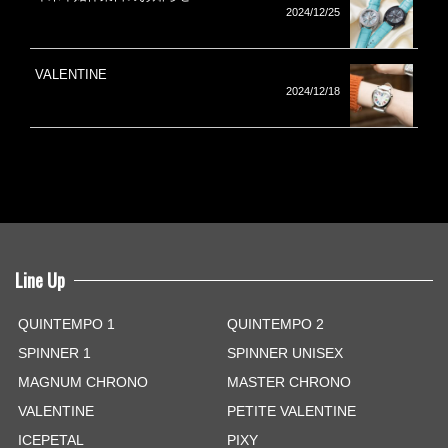
2024/12/25
VALENTINE
2024/12/18
Line Up
QUINTEMPO 1
QUINTEMPO 2
SPINNER 1
SPINNER UNISEX
MAGNUM CHRONO
MASTER CHRONO
VALENTINE
PETITE VALENTINE
ICEPETAL
PIXY