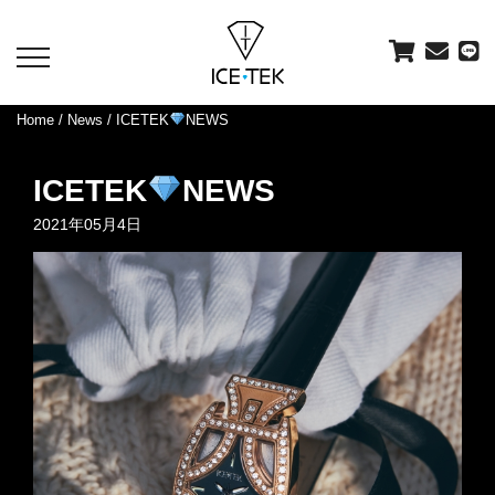
toggle
navigation
Home
/
News
/ ICETEK
NEWS
ICETEK
NEWS
2021年05月4日