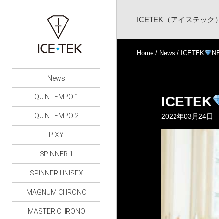
ICETEK（アイステッ
Home
/
News
/ ICETEK
N
News
QUINTEMPO 1
ICETEK
QUINTEMPO 2
2022年03月24日
PIXY
SPINNER 1
SPINNER UNISEX
MAGNUM CHRONO
MASTER CHRONO