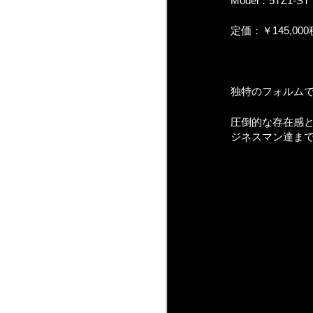
Model：5TZ1-ST
定価：￥145,00
独特のフォルム
圧倒的な存在感
ジネスマン達ま