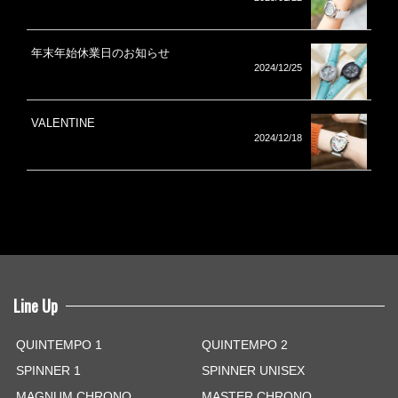
年末年始休業日のお知らせ
2024/12/25
VALENTINE
2024/12/18
Line Up
QUINTEMPO 1
QUINTEMPO 2
SPINNER 1
SPINNER UNISEX
MAGNUM CHRONO
MASTER CHRONO