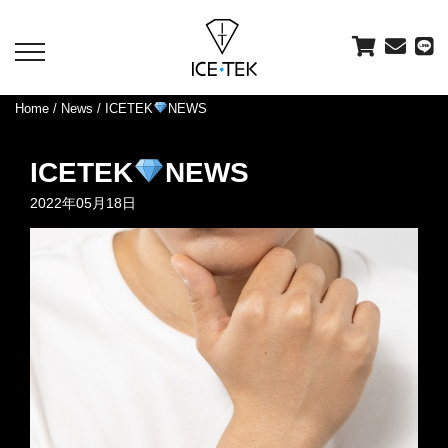
toggle
navigation
Home
/
News
/ ICETEK
NEWS
ICETEK
NEWS
2022年05月18日