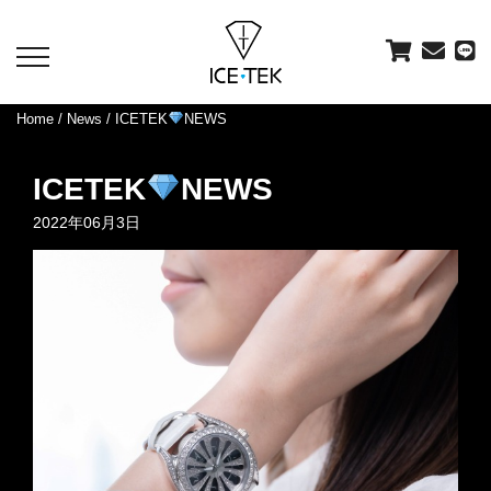
toggle
navigation
Home
/
News
/ ICETEK
NEWS
ICETEK
NEWS
2022年06月3日