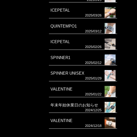
ICEPETAL
2025/03/26
QUINTEMPO1
2025/03/12
ICEPETAL
2025/02/26
SPINNER1
2025/02/12
SPINNER UNISEX
2025/01/29
VALENTINE
2025/01/22
年末年始休業日のお知らせ
2024/12/25
VALENTINE
2024/12/18