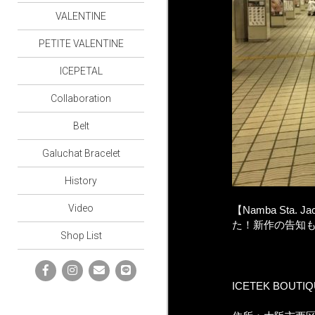
VALENTINE
PETITE VALENTINE
ICEPETAL
Collaboration
Belt
Galuchat Bracelet
History
Video
【Namba St
た！新作の告知も
Shop List
ICETEK BOUTI