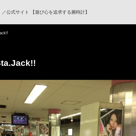
ク）／公式サイト 【遊び心を追求する腕時計】
ack!!
a.Jack!!