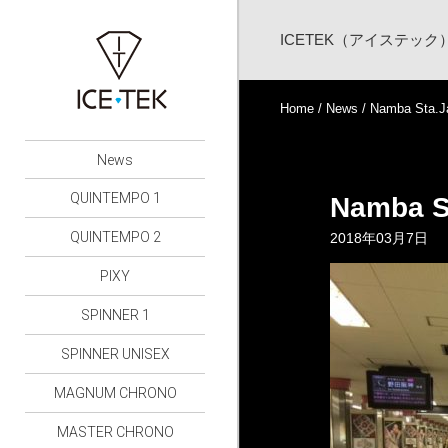
ICETEK（アイステッ
Home
/
News
/ Namba Sta.J
News
QUINTEMPO 1
Namba St
QUINTEMPO 2
2018年03月7日
PIXY
SPINNER 1
SPINNER UNISEX
MAGNUM CHRONO
MASTER CHRONO