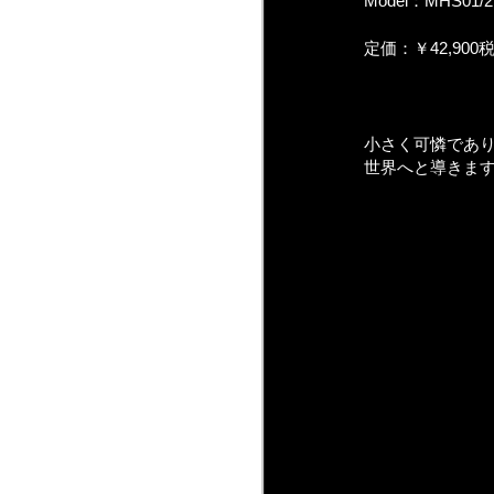
Model：MHS01/
定価：￥42,900
小さく可憐であ
世界へと導きま