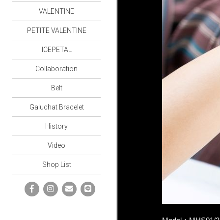
VALENTINE
PETITE VALENTINE
ICEPETAL
Collaboration
Belt
Galuchat Bracelet
History
Video
Shop List