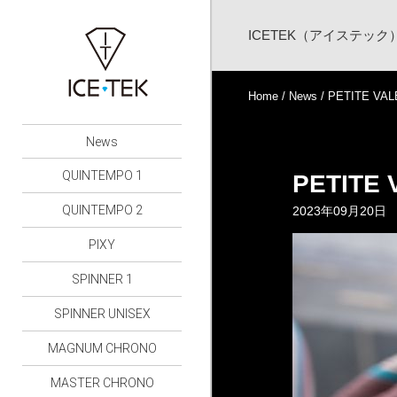
ICETEK（アイステッ
Home
/
News
/ PETITE VAL
News
QUINTEMPO 1
PETITE 
QUINTEMPO 2
2023年09月20日
PIXY
SPINNER 1
SPINNER UNISEX
MAGNUM CHRONO
MASTER CHRONO