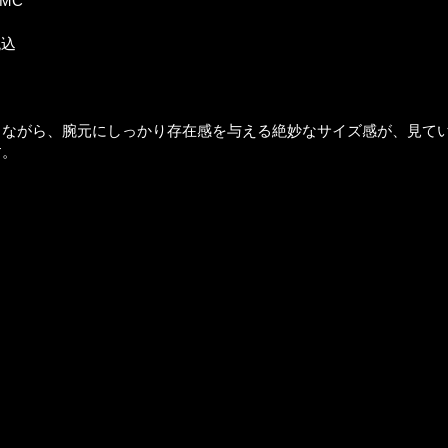
2MC
税込
りながら、腕元にしっかり存在感を与える絶妙なサイズ感が、見て
す。