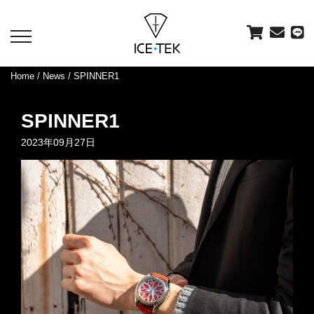
toggle
navigation
Home
/
News
/ SPINNER1
SPINNER1
2023年09月27日