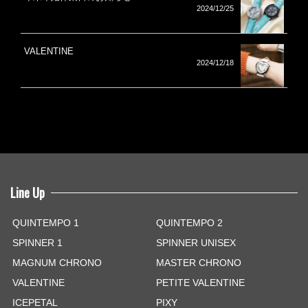
2024/12/25
VALENTINE
2024/12/18
Line Up
QUINTEMPO 1
QUINTEMPO 2
SPINNER 1
SPINNER UNISEX
MAGNUM CHRONO
MASTER CHRONO
VALENTINE
PETITE VALENTINE
ICEPETAL
PIXY