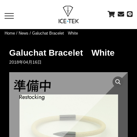
toggle
navigation
Home
/
News
/ Galuchat Bracelet White
Galuchat Bracelet White
2018年04月16日