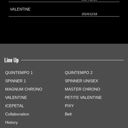
VALENTINE
2024/12/18
Line Up
QUINTEMPO 1
QUINTEMPO 2
SPINNER 1
SPINNER UNISEX
MAGNUM CHRONO
MASTER CHRONO
VALENTINE
PETITE VALENTINE
ICEPETAL
PIXY
Collaboration
Belt
History