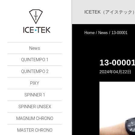
ICETEK（アイステッ
Home
/
News
/ 13-00001
News
QUINTEMPO 1
13-0000
QUINTEMPO 2
2024年04月22日
PIXY
SPINNER 1
SPINNER UNISEX
MAGNUM CHRONO
MASTER CHRONO