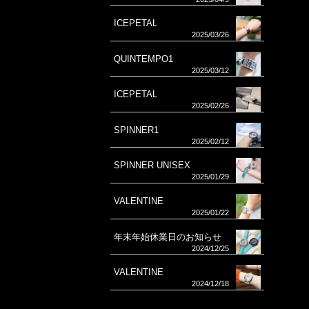
ICEPETAL
2025/03/26
QUINTEMPO1
2025/03/12
ICEPETAL
2025/02/26
SPINNER1
2025/02/12
SPINNER UNISEX
2025/01/29
VALENTINE
2025/01/22
年末年始休業日のお知らせ
2024/12/25
VALENTINE
2024/12/18