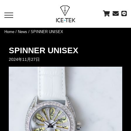
toggle
navigation
Home
/
News
/ SPINNER UNISEX
SPINNER UNISEX
2024年11月27日