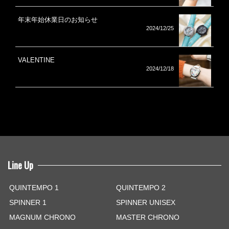
年末年始休業日のお知らせ
2024/12/25
VALENTINE
2024/12/18
Line Up
QUINTEMPO 1
QUINTEMPO 2
SPINNER 1
SPINNER UNISEX
MAGNUM CHRONO
MASTER CHRONO